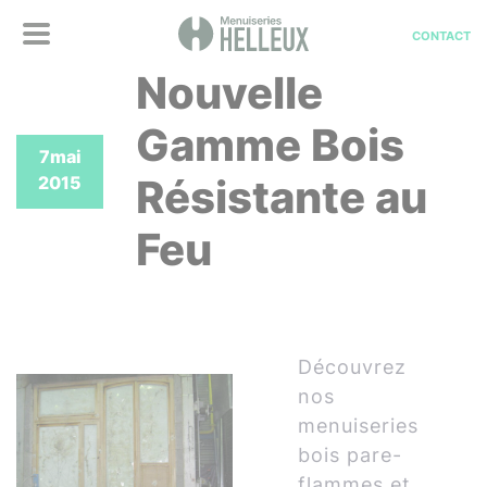
CONTACT
Nouvelle
Gamme Bois
7
mai
Résistante au
2015
Feu
Découvrez
nos
menuiseries
bois pare-
flammes et