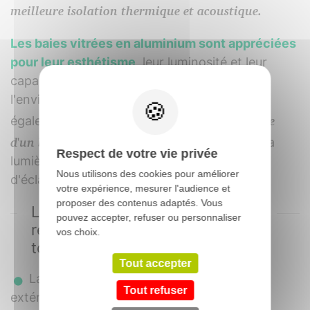
meilleure isolation thermique et acoustique.
Les baies vitrées en aluminium sont appréciées
pour leur esthétisme
, leur luminosité et leur
capacité à créer une connexion visuelle avec
l'environnement extérieur. Elles peuvent
contribuer à l'efficacité énergétique
également
d'un bâtiment
en maximisant l'utilisation de la
Respect de votre vie privée
lumière naturelle et en réduisant les besoins
Nous utilisons des cookies pour améliorer
d'éclairage artificiel pendant la journée.
votre expérience, mesurer l'audience et
proposer des contenus adaptés. Vous
La baie vitrée aluminium en
pouvez accepter, refuser ou personnaliser
rénovation ou en dépose
vos choix.
totale
Tout accepter
Larges choix d'habillages intérieurs et
Tout refuser
extérieur disponible sans plus value,