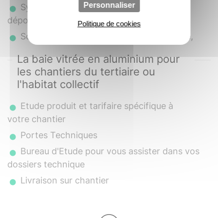
Personnaliser
Système de dormant spécifique pour la
dépose totale,
Politique de cookies
Solution ouvrant visible ou ouvrant caché,
La baie vitrée en aluminium pour
les chantiers du tertiaire ou
l'habitat collectif
Etude produit et tarifaire spécifique à
votre chantier
Portes Techniques
Bureau d'Etude pour vous assister dans vos
dossiers technique
Livraison sur chantier