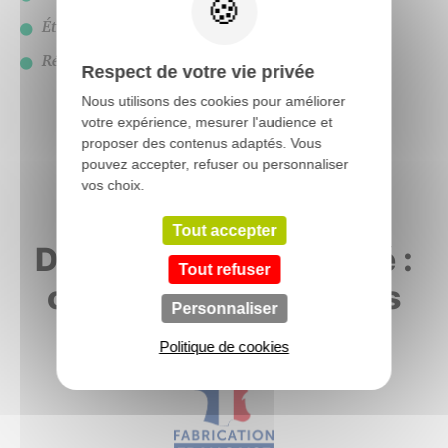
Étanchéité Air-Eau-Vent
: A*3 - E*6A - V*A2
Résistance acoustique
: Ra,tr : 30 à 41 dB
Respect de votre vie privée
Nous utilisons des cookies pour améliorer
votre expérience, mesurer l'audience et
proposer des contenus adaptés. Vous
pouvez accepter, refuser ou personnaliser
vos choix.
Tout accepter
Des fenêtres de qualité :
Tout refuser
certifications et labels
Personnaliser
Politique de cookies