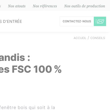
s
Nos atouts
Nos références
Nos outils de production
S D'ENTRÉE
CONTACT
EZ-NOUS
uminium
ACCUEIL
CONSEILS
Bois
ndis :
PVC
ées FSC 100 %
enêtre bois qui soit à la