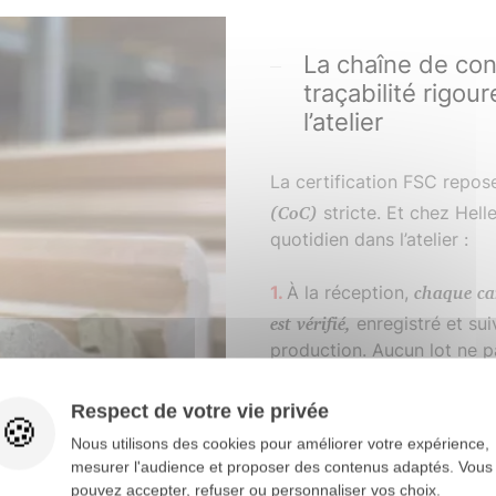
La chaîne de con
traçabilité rigou
l’atelier
La certification FSC repos
(CoC)
stricte. Et chez Hell
quotidien dans l’atelier :
À la réception,
chaque ca
est vérifié,
enregistré et su
production. Aucun lot ne p
Ensuite, notre Responsab
Environnement, supervise l
Respect de votre vie privée
documentaire : factures, bo
Nous utilisons des cookies pour améliorer votre expérience,
pièces, etc. Tout est trac
mesurer l'audience et proposer des contenus adaptés. Vous
pouvez accepter, refuser ou personnaliser vos choix.