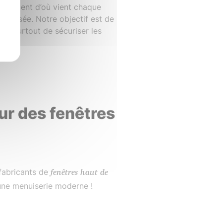
actement d’où vient chaque
t utilisée. Notre objectif est de
, et surtout de sécuriser les
s.
ur des fenêtres
fabricants de
fenêtres haut de
’une menuiserie moderne !