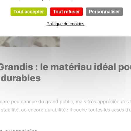
Résultat ? Nous savons ex
pièce de bois, et où elle es
Tout accepter
Tout refuser
Personnaliser
rassurer les professionnels
Politique de cookies
chantiers les plus exigeant
randis : le matériau idéal po
 durables
core peu connue du grand public, mais très appréciée des 
tabilité, ou encore durabilité : il coche toutes les cases d