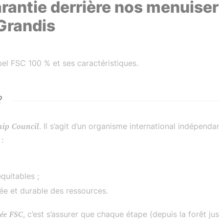
arantie derrière nos menuiser
Grandis
el FSC 100 % et ses caractéristiques.
?
hip Council
. Il s’agit d’un organisme international indépend
 :
équitables ;
née et durable des ressources.
iée FSC
, c’est s’assurer que chaque étape (depuis la forêt ju