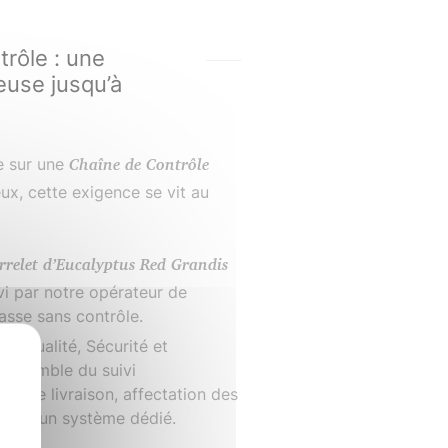
trôle : une
reuse jusqu’à
e sur une
Chaîne de Contrôle
eux, cette exigence se vit au
rrelet d’Eucalyptus Red Grandis
ivi par notre opérateur de
asse sans contrôle.
le Qualité, Sécurité et
’ensemble du suivi
ns de livraison, affectation des
é dans un système dédié.