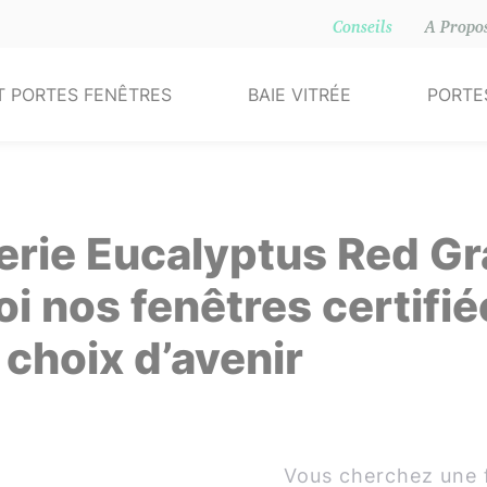
Conseils
A Propo
T PORTES FENÊTRES
BAIE VITRÉE
PORTE
Alu
Alu
Al
Bois
PVC
rie Eucalyptus Red Gra
PVC
i nos fenêtres certifi
re-flammes
 choix d’avenir
Vous cherchez une f