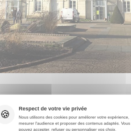
ge
peut être totalement personnalisable, ce qui lui permet 
Respect de votre vie privée
hoisir le niveau de sécurité de votre porte en bois, son isola
Nous utilisons des cookies pour améliorer votre expérience,
mesurer l'audience et proposer des contenus adaptés. Vous
rée Helleux vous offre
d’excellentes performances
:
pouvez accepter, refuser ou personnaliser vos choix.