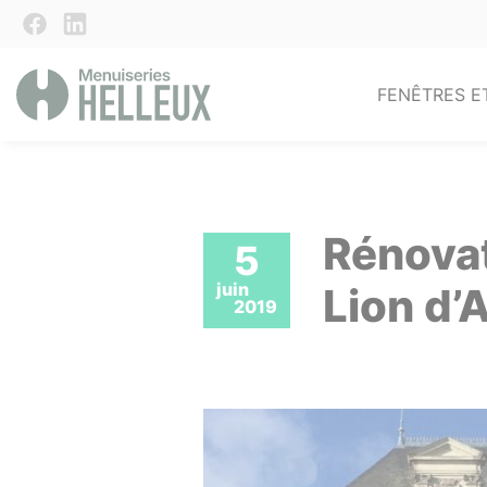
FENÊTRES E
Rénovat
5
juin
Lion d’
2019
Pa