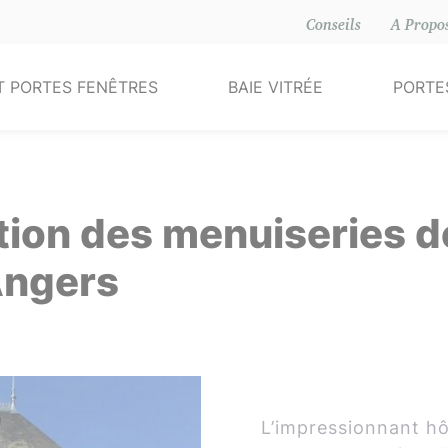
Conseils
A Propo
T PORTES FENÊTRES
BAIE VITRÉE
PORTE
Alu
Alu
Al
Bois
PVC
ion des menuiseries de
PVC
Angers
re-flammes
L’impressionnant hôt