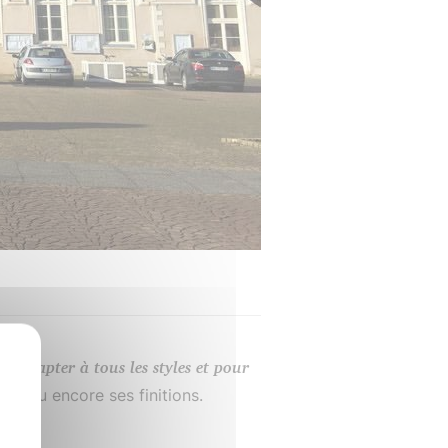
de
s’adapter à tous les styles et pour
tion ou encore ses finitions.