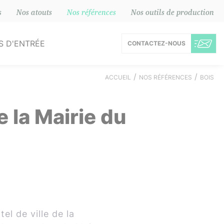
s
Nos atouts
Nos références
Nos outils de production
S D'ENTRÉE
CONTACT
EZ-NOUS
uminium
ACCUEIL
NOS RÉFÉRENCES
BOIS
Bois
 la Mairie du
PVC
el de ville de la