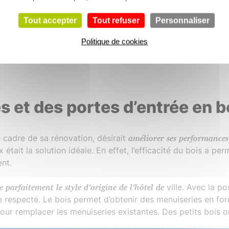
Tout accepter
Tout refuser
Personnaliser
e,
Politique de cookies
s et des portes d’entrée en b
e cadre de sa rénovation, désirait
améliorer ses performances
x était la solution idéale. En effet, l’efficacité du bois a pe
nt.
e parfaitement le style d’origine de l’hôtel de
ville. Avec la po
re respecté. Le bois permet d’obtenir des menuiseries en f
our remplacer les menuiseries existantes. Des petits bois on