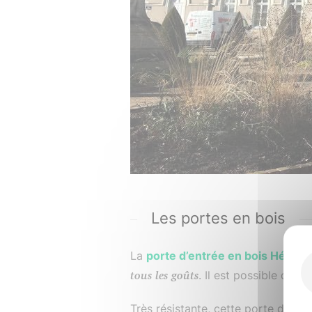
Les portes en bois
La
porte d’entrée en bois Hérita
tous les goûts
. Il est possible de c
Très résistante, cette porte d’ent